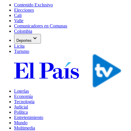
Contenido Exclusivo
Elecciones
Cali
Valle
Comunicadores en Comunas
Colombia
expand_more
Deportes
Licita
Turismo
Loterías
Economía
Tecnología
Judicial
Política
Entretenimiento
Mundo
Multimedia