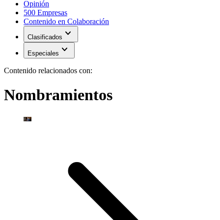
Opinión
500 Empresas
Contenido en Colaboración
expand_more
Clasificados
expand_more
Especiales
Contenido relacionados con:
Nombramientos