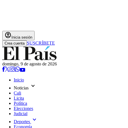
account_circle
Inicia sesión
SUSCRÍBETE
Crea cuenta
domingo, 9 de agosto de 2026
Inicio
expand_more
Noticias
Cali
Licita
Política
Elecciones
Judicial
expand_more
Deportes
Economía