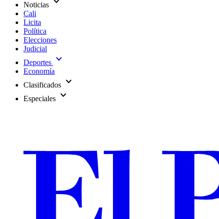
expand_more
Noticias
Cali
Licita
Política
Elecciones
Judicial
expand_more
Deportes
Economía
expand_more
Clasificados
expand_more
Especiales