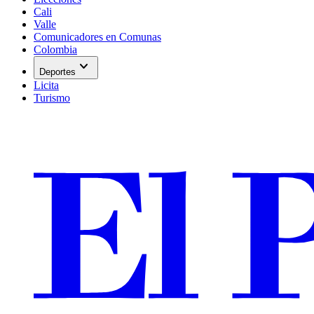
Cali
Valle
Comunicadores en Comunas
Colombia
expand_more
Deportes
Licita
Turismo