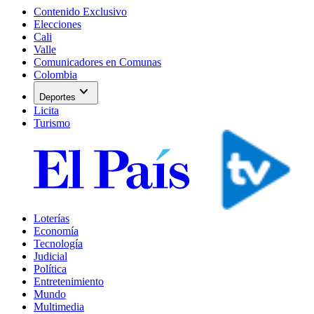
Contenido Exclusivo
Elecciones
Cali
Valle
Comunicadores en Comunas
Colombia
expand_more
Deportes
Licita
Turismo
Loterías
Economía
Tecnología
Judicial
Política
Entretenimiento
Mundo
Multimedia