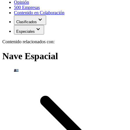
Opinión
500 Empresas
Contenido en Colaboración
expand_more
Clasificados
expand_more
Especiales
Contenido relacionados con:
Nave Espacial