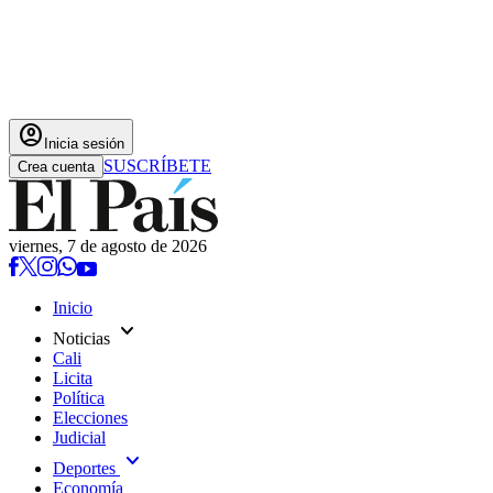
account_circle
Inicia sesión
SUSCRÍBETE
Crea cuenta
viernes, 7 de agosto de 2026
Inicio
expand_more
Noticias
Cali
Licita
Política
Elecciones
Judicial
expand_more
Deportes
Economía