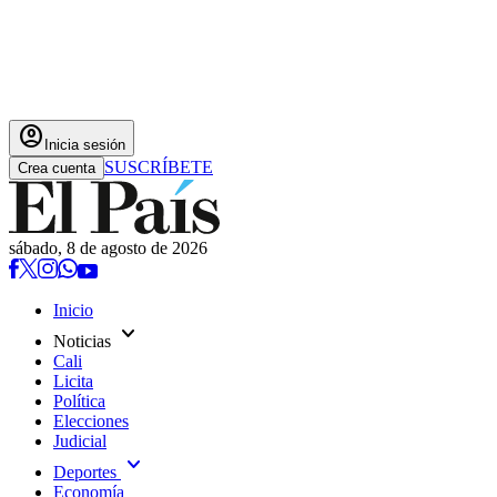
account_circle
Inicia sesión
SUSCRÍBETE
Crea cuenta
sábado, 8 de agosto de 2026
Inicio
expand_more
Noticias
Cali
Licita
Política
Elecciones
Judicial
expand_more
Deportes
Economía