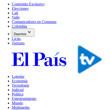
Contenido Exclusivo
Elecciones
Cali
Valle
Comunicadores en Comunas
Colombia
expand_more
Deportes
Licita
Turismo
Loterías
Economía
Tecnología
Judicial
Política
Entretenimiento
Mundo
Multimedia