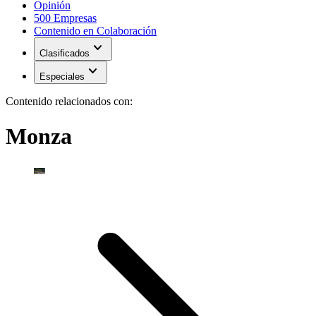
Opinión
500 Empresas
Contenido en Colaboración
expand_more
Clasificados
expand_more
Especiales
Contenido relacionados con:
Monza