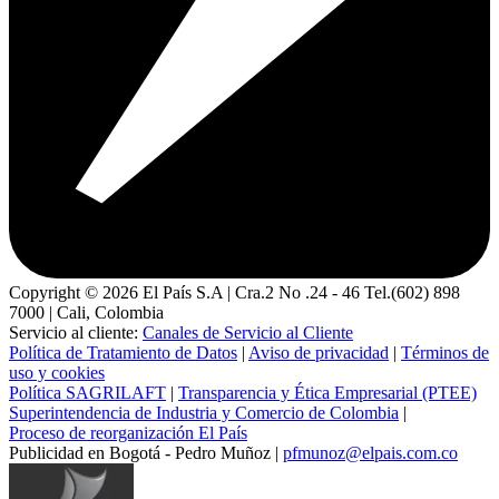
Copyright ©
2026
El País S.A | Cra.2 No .24 - 46 Tel.(602) 898
7000 | Cali, Colombia
Servicio al cliente:
Canales de Servicio al Cliente
Política de Tratamiento de Datos
|
Aviso de privacidad
|
Términos de
uso y cookies
Política SAGRILAFT
|
Transparencia y Ética Empresarial (PTEE)
Superintendencia de Industria y Comercio de Colombia
|
Proceso de reorganización El País
Publicidad en Bogotá - Pedro Muñoz |
pfmunoz@elpais.com.co