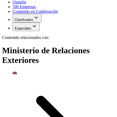
Opinión
500 Empresas
Contenido en Colaboración
expand_more
Clasificados
expand_more
Especiales
Contenido relacionados con:
Ministerio de Relaciones
Exteriores