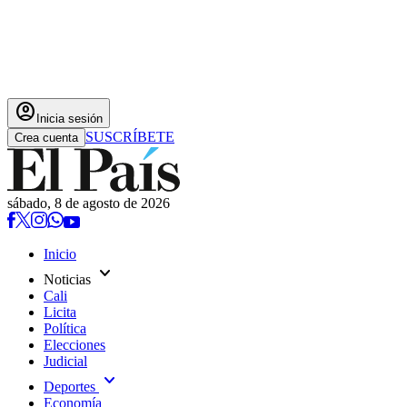
account_circle
Inicia sesión
SUSCRÍBETE
Crea cuenta
sábado, 8 de agosto de 2026
Inicio
expand_more
Noticias
Cali
Licita
Política
Elecciones
Judicial
expand_more
Deportes
Economía