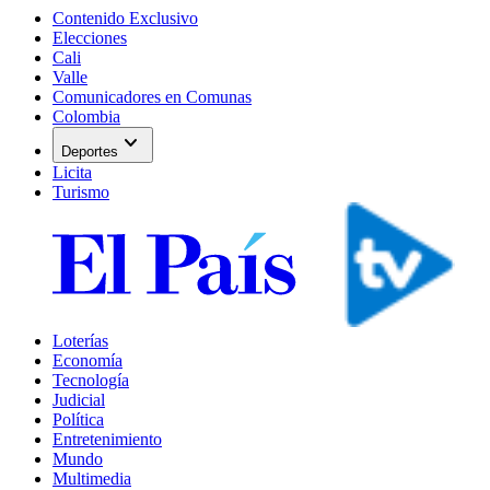
Contenido Exclusivo
Elecciones
Cali
Valle
Comunicadores en Comunas
Colombia
expand_more
Deportes
Licita
Turismo
Loterías
Economía
Tecnología
Judicial
Política
Entretenimiento
Mundo
Multimedia