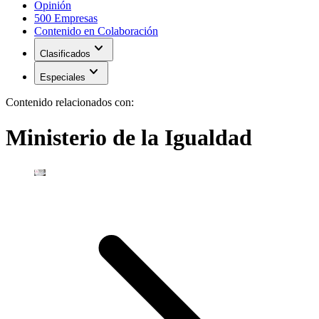
Opinión
500 Empresas
Contenido en Colaboración
expand_more
Clasificados
expand_more
Especiales
Contenido relacionados con:
Ministerio de la Igualdad