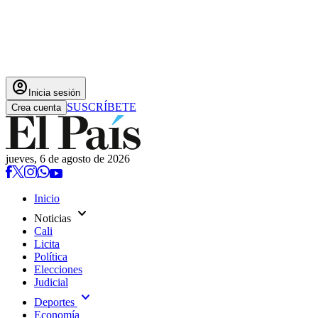
account_circle
Inicia sesión
SUSCRÍBETE
Crea cuenta
jueves, 6 de agosto de 2026
Inicio
expand_more
Noticias
Cali
Licita
Política
Elecciones
Judicial
expand_more
Deportes
Economía