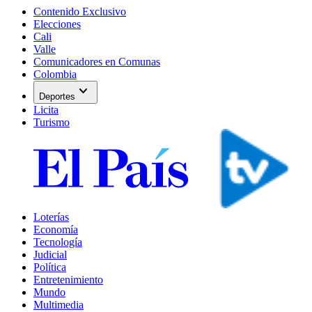
Contenido Exclusivo
Elecciones
Cali
Valle
Comunicadores en Comunas
Colombia
expand_more
Deportes
Licita
Turismo
Loterías
Economía
Tecnología
Judicial
Política
Entretenimiento
Mundo
Multimedia