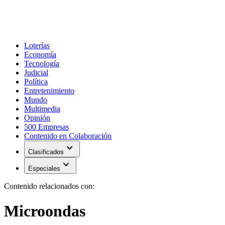
Loterías
Economía
Tecnología
Judicial
Política
Entretenimiento
Mundo
Multimedia
Opinión
500 Empresas
Contenido en Colaboración
expand_more
Clasificados
expand_more
Especiales
Contenido relacionados con:
Microondas