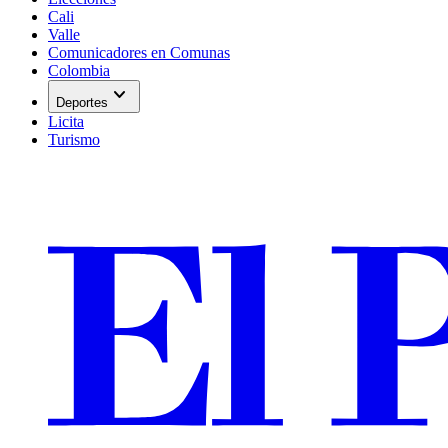
Cali
Valle
Comunicadores en Comunas
Colombia
expand_more
Deportes
Licita
Turismo