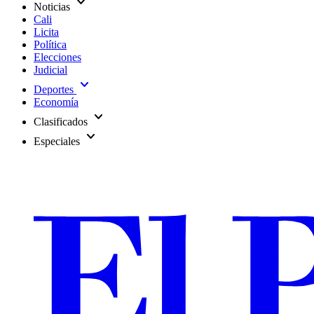
expand_more
Noticias
Cali
Licita
Política
Elecciones
Judicial
expand_more
Deportes
Economía
expand_more
Clasificados
expand_more
Especiales