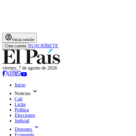
account_circle
Inicia sesión
SUSCRÍBETE
Crea cuenta
viernes, 7 de agosto de 2026
Inicio
expand_more
Noticias
Cali
Licita
Política
Elecciones
Judicial
expand_more
Deportes
Economía