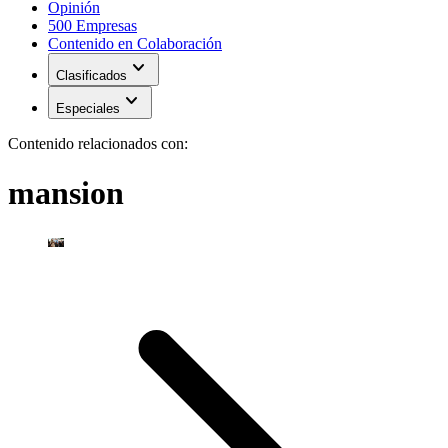
Opinión
500 Empresas
Contenido en Colaboración
expand_more
Clasificados
expand_more
Especiales
Contenido relacionados con:
mansion