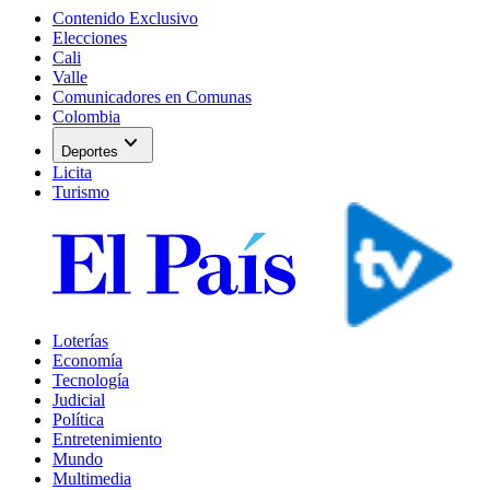
Contenido Exclusivo
Elecciones
Cali
Valle
Comunicadores en Comunas
Colombia
expand_more
Deportes
Licita
Turismo
Loterías
Economía
Tecnología
Judicial
Política
Entretenimiento
Mundo
Multimedia