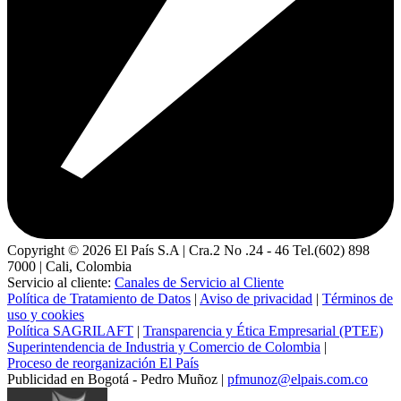
Copyright ©
2026
El País S.A | Cra.2 No .24 - 46 Tel.(602) 898
7000 | Cali, Colombia
Servicio al cliente:
Canales de Servicio al Cliente
Política de Tratamiento de Datos
|
Aviso de privacidad
|
Términos de
uso y cookies
Política SAGRILAFT
|
Transparencia y Ética Empresarial (PTEE)
Superintendencia de Industria y Comercio de Colombia
|
Proceso de reorganización El País
Publicidad en Bogotá - Pedro Muñoz |
pfmunoz@elpais.com.co