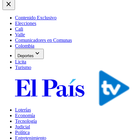
close
Contenido Exclusivo
Elecciones
Cali
Valle
Comunicadores en Comunas
Colombia
expand_more
Deportes
Licita
Turismo
Loterías
Economía
Tecnología
Judicial
Política
Entretenimiento