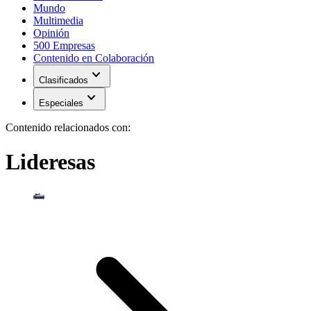
Mundo
Multimedia
Opinión
500 Empresas
Contenido en Colaboración
expand_more
Clasificados
expand_more
Especiales
Contenido relacionados con:
Lideresas