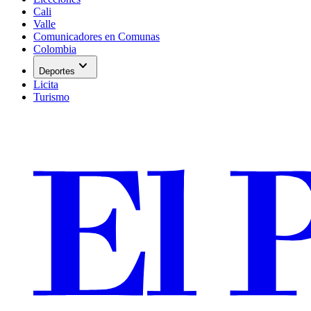
Cali
Valle
Comunicadores en Comunas
Colombia
expand_more
Deportes
Licita
Turismo