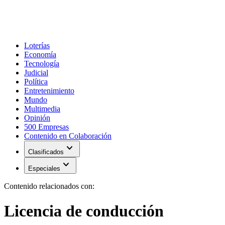
Loterías
Economía
Tecnología
Judicial
Política
Entretenimiento
Mundo
Multimedia
Opinión
500 Empresas
Contenido en Colaboración
expand_more
Clasificados
expand_more
Especiales
Contenido relacionados con:
Licencia de conducción