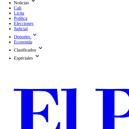
expand_more
Noticias
Cali
Licita
Política
Elecciones
Judicial
expand_more
Deportes
Economía
expand_more
Clasificados
expand_more
Especiales