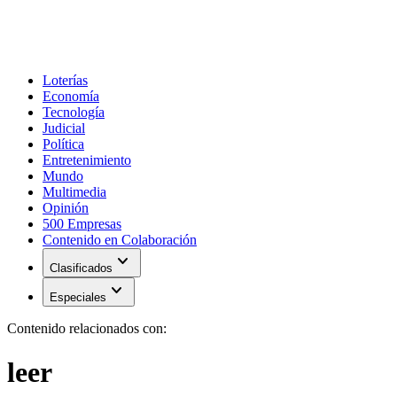
Loterías
Economía
Tecnología
Judicial
Política
Entretenimiento
Mundo
Multimedia
Opinión
500 Empresas
Contenido en Colaboración
expand_more
Clasificados
expand_more
Especiales
Contenido relacionados con:
leer