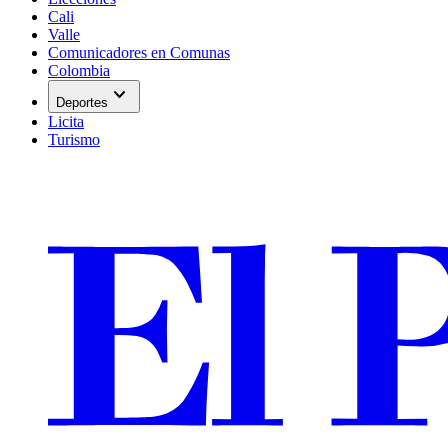
Cali
Valle
Comunicadores en Comunas
Colombia
expand_more
Deportes
Licita
Turismo