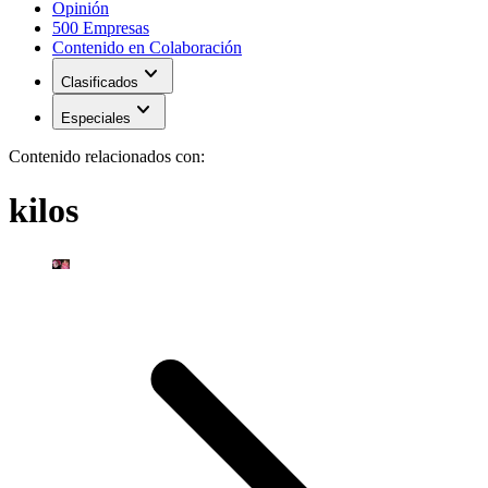
Opinión
500 Empresas
Contenido en Colaboración
expand_more
Clasificados
expand_more
Especiales
Contenido relacionados con:
kilos