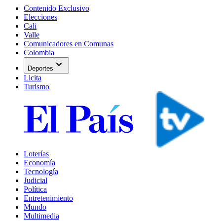
Contenido Exclusivo
Elecciones
Cali
Valle
Comunicadores en Comunas
Colombia
expand_more
Deportes
Licita
Turismo
Loterías
Economía
Tecnología
Judicial
Política
Entretenimiento
Mundo
Multimedia