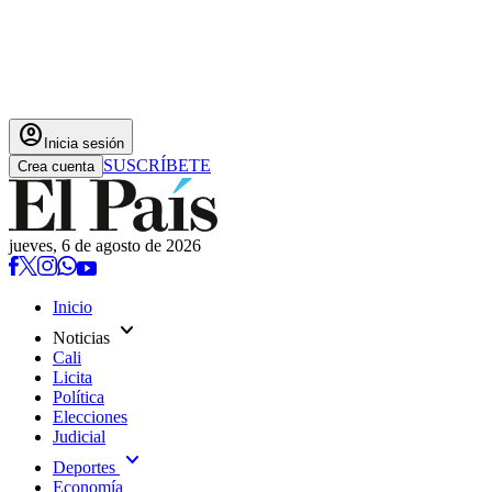
account_circle
Inicia sesión
SUSCRÍBETE
Crea cuenta
jueves, 6 de agosto de 2026
Inicio
expand_more
Noticias
Cali
Licita
Política
Elecciones
Judicial
expand_more
Deportes
Economía