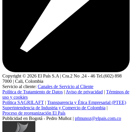
Copyright ©
2026
El País S.A | Cra.2 No .24 - 46 Tel.(602) 898
7000 | Cali, Colombia
Servicio al cliente:
Canales de Servicio al Cliente
Política de Tratamiento de Datos
|
Aviso de privacidad
|
Términos de
uso y cookies
Política SAGRILAFT
|
Transparencia y Ética Empresarial (PTEE)
Superintendencia de Industria y Comercio de Colombia
|
Proceso de reorganización El País
Publicidad en Bogotá - Pedro Muñoz |
pfmunoz@elpais.com.co