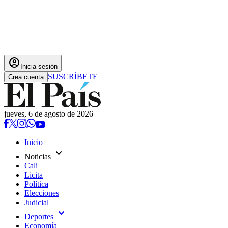
account_circle
Inicia sesión
SUSCRÍBETE
Crea cuenta
jueves, 6 de agosto de 2026
Inicio
expand_more
Noticias
Cali
Licita
Política
Elecciones
Judicial
expand_more
Deportes
Economía