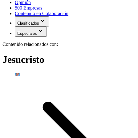
Opinión
500 Empresas
Contenido en Colaboración
expand_more
Clasificados
expand_more
Especiales
Contenido relacionados con:
Jesucristo