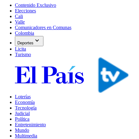
Contenido Exclusivo
Elecciones
Cali
Valle
Comunicadores en Comunas
Colombia
expand_more
Deportes
Licita
Turismo
Loterías
Economía
Tecnología
Judicial
Política
Entretenimiento
Mundo
Multimedia