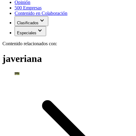
Opinión
500 Empresas
Contenido en Colaboración
expand_more
Clasificados
expand_more
Especiales
Contenido relacionados con:
javeriana