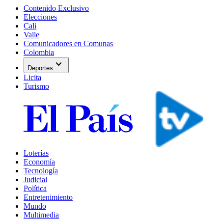
Contenido Exclusivo
Elecciones
Cali
Valle
Comunicadores en Comunas
Colombia
expand_more
Deportes
Licita
Turismo
Loterías
Economía
Tecnología
Judicial
Política
Entretenimiento
Mundo
Multimedia