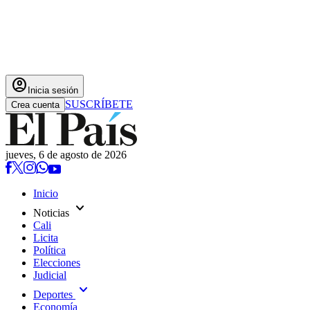
account_circle
Inicia sesión
SUSCRÍBETE
Crea cuenta
jueves, 6 de agosto de 2026
Inicio
expand_more
Noticias
Cali
Licita
Política
Elecciones
Judicial
expand_more
Deportes
Economía