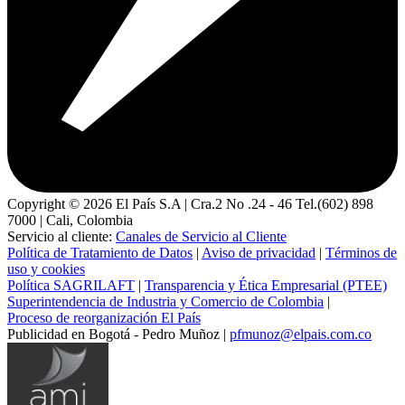
Copyright ©
2026
El País S.A | Cra.2 No .24 - 46 Tel.(602) 898
7000 | Cali, Colombia
Servicio al cliente:
Canales de Servicio al Cliente
Política de Tratamiento de Datos
|
Aviso de privacidad
|
Términos de
uso y cookies
Política SAGRILAFT
|
Transparencia y Ética Empresarial (PTEE)
Superintendencia de Industria y Comercio de Colombia
|
Proceso de reorganización El País
Publicidad en Bogotá - Pedro Muñoz |
pfmunoz@elpais.com.co