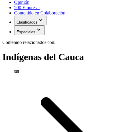
Opinión
500 Empresas
Contenido en Colaboración
expand_more
Clasificados
expand_more
Especiales
Contenido relacionados con:
Indígenas del Cauca