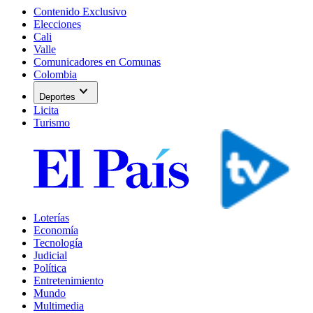
Contenido Exclusivo
Elecciones
Cali
Valle
Comunicadores en Comunas
Colombia
expand_more
Deportes
Licita
Turismo
Loterías
Economía
Tecnología
Judicial
Política
Entretenimiento
Mundo
Multimedia