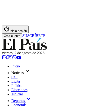
account_circle
Inicia sesión
SUSCRÍBETE
Crea cuenta
viernes, 7 de agosto de 2026
Inicio
expand_more
Noticias
Cali
Licita
Política
Elecciones
Judicial
expand_more
Deportes
Economía