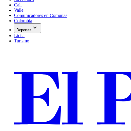
Cali
Valle
Comunicadores en Comunas
Colombia
expand_more
Deportes
Licita
Turismo