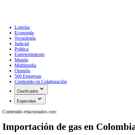
Loterías
Economía
Tecnología
Judicial
Política
Entretenimiento
Mundo
Multimedia
Opinión
500 Empresas
Contenido en Colaboración
expand_more
Clasificados
expand_more
Especiales
Contenido relacionados con:
Importación de gas en Colombi