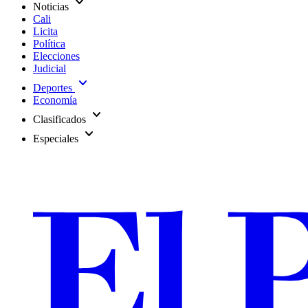
expand_more
Noticias
Cali
Licita
Política
Elecciones
Judicial
expand_more
Deportes
Economía
expand_more
Clasificados
expand_more
Especiales