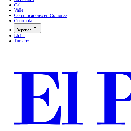
Cali
Valle
Comunicadores en Comunas
Colombia
expand_more
Deportes
Licita
Turismo