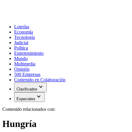
Loterías
Economía
Tecnología
Judicial
Política
Entretenimiento
Mundo
Multimedia
Opinión
500 Empresas
Contenido en Colaboración
expand_more
Clasificados
expand_more
Especiales
Contenido relacionados con:
Hungría