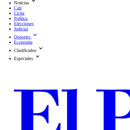
expand_more
Noticias
Cali
Licita
Política
Elecciones
Judicial
expand_more
Deportes
Economía
expand_more
Clasificados
expand_more
Especiales