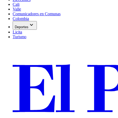
Cali
Valle
Comunicadores en Comunas
Colombia
expand_more
Deportes
Licita
Turismo