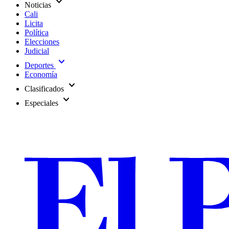
expand_more
Noticias
Cali
Licita
Política
Elecciones
Judicial
expand_more
Deportes
Economía
expand_more
Clasificados
expand_more
Especiales