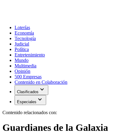
Loterías
Economía
Tecnología
Judicial
Política
Entretenimiento
Mundo
Multimedia
Opinión
500 Empresas
Contenido en Colaboración
expand_more
Clasificados
expand_more
Especiales
Contenido relacionados con:
Guardianes de la Galaxia