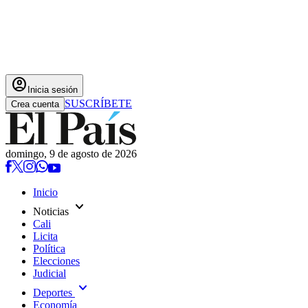
account_circle
Inicia sesión
SUSCRÍBETE
Crea cuenta
domingo, 9 de agosto de 2026
Inicio
expand_more
Noticias
Cali
Licita
Política
Elecciones
Judicial
expand_more
Deportes
Economía