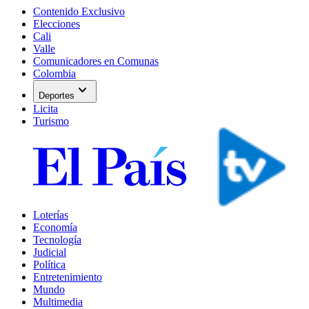
Contenido Exclusivo
Elecciones
Cali
Valle
Comunicadores en Comunas
Colombia
expand_more
Deportes
Licita
Turismo
Loterías
Economía
Tecnología
Judicial
Política
Entretenimiento
Mundo
Multimedia