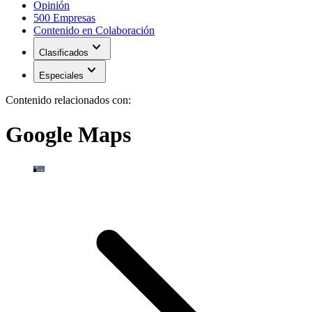
Opinión
500 Empresas
Contenido en Colaboración
expand_more
Clasificados
expand_more
Especiales
Contenido relacionados con:
Google Maps