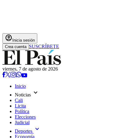
account_circle
Inicia sesión
SUSCRÍBETE
Crea cuenta
viernes, 7 de agosto de 2026
Inicio
expand_more
Noticias
Cali
Licita
Política
Elecciones
Judicial
expand_more
Deportes
Economía