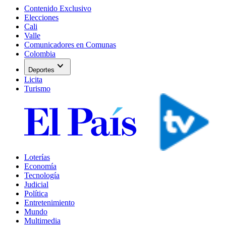
Contenido Exclusivo
Elecciones
Cali
Valle
Comunicadores en Comunas
Colombia
expand_more
Deportes
Licita
Turismo
Loterías
Economía
Tecnología
Judicial
Política
Entretenimiento
Mundo
Multimedia