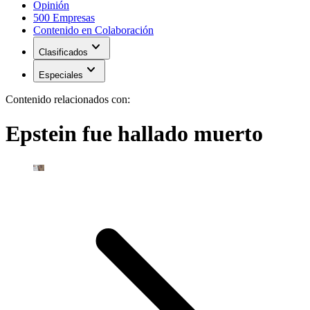
Opinión
500 Empresas
Contenido en Colaboración
expand_more
Clasificados
expand_more
Especiales
Contenido relacionados con:
Epstein fue hallado muerto