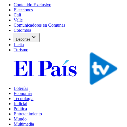
Contenido Exclusivo
Elecciones
Cali
Valle
Comunicadores en Comunas
Colombia
expand_more
Deportes
Licita
Turismo
Loterías
Economía
Tecnología
Judicial
Política
Entretenimiento
Mundo
Multimedia