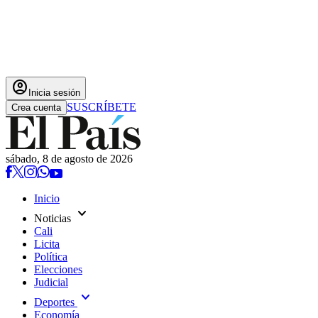
account_circle
Inicia sesión
SUSCRÍBETE
Crea cuenta
sábado, 8 de agosto de 2026
Inicio
expand_more
Noticias
Cali
Licita
Política
Elecciones
Judicial
expand_more
Deportes
Economía