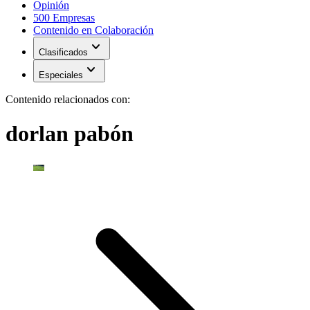
Opinión
500 Empresas
Contenido en Colaboración
expand_more
Clasificados
expand_more
Especiales
Contenido relacionados con:
dorlan pabón