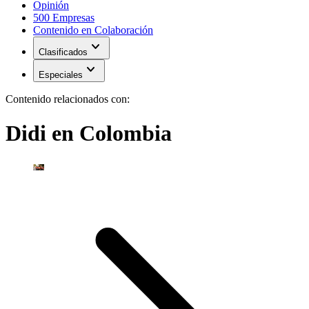
Opinión
500 Empresas
Contenido en Colaboración
expand_more
Clasificados
expand_more
Especiales
Contenido relacionados con:
Didi en Colombia