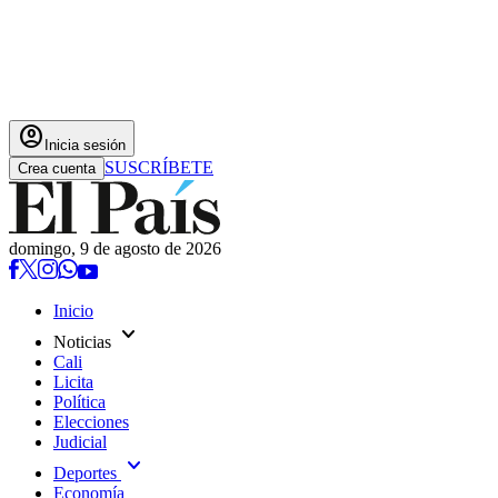
account_circle
Inicia sesión
SUSCRÍBETE
Crea cuenta
domingo, 9 de agosto de 2026
Inicio
expand_more
Noticias
Cali
Licita
Política
Elecciones
Judicial
expand_more
Deportes
Economía