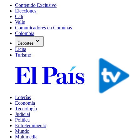
Contenido Exclusivo
Elecciones
Cali
Valle
Comunicadores en Comunas
Colombia
expand_more
Deportes
Licita
Turismo
Loterías
Economía
Tecnología
Judicial
Política
Entretenimiento
Mundo
Multimedia