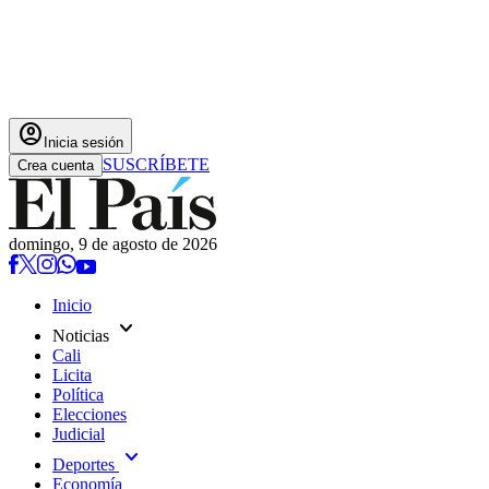
account_circle
Inicia sesión
SUSCRÍBETE
Crea cuenta
domingo, 9 de agosto de 2026
Inicio
expand_more
Noticias
Cali
Licita
Política
Elecciones
Judicial
expand_more
Deportes
Economía