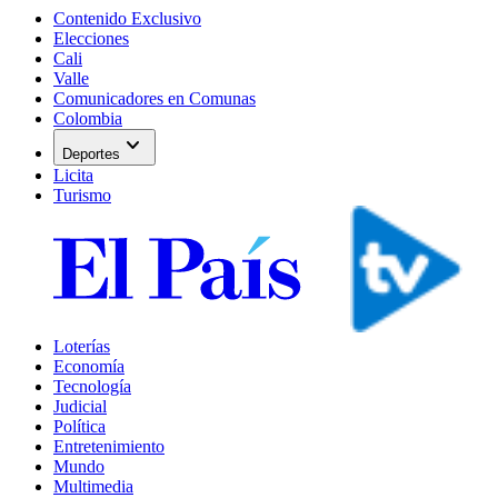
Contenido Exclusivo
Elecciones
Cali
Valle
Comunicadores en Comunas
Colombia
expand_more
Deportes
Licita
Turismo
Loterías
Economía
Tecnología
Judicial
Política
Entretenimiento
Mundo
Multimedia