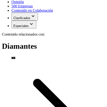
Opinión
500 Empresas
Contenido en Colaboración
expand_more
Clasificados
expand_more
Especiales
Contenido relacionados con:
Diamantes