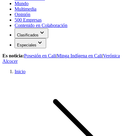
Mundo
Multimedia
Opinión
500 Empresas
Contenido en Colaboración
expand_more
Clasificados
expand_more
Especiales
Es noticia:
Posesión en Cali
|
Minga Indígena en Cali
|
Verónica
Alcocer
Inicio