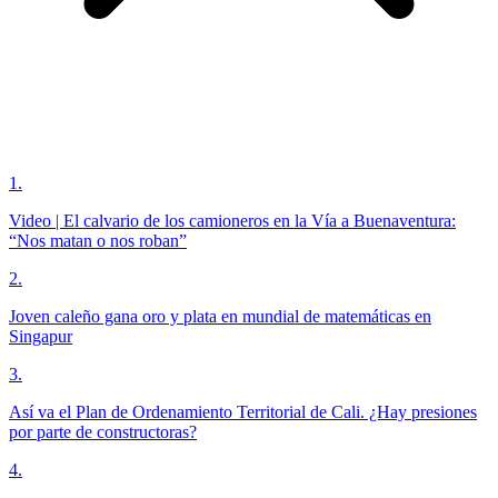
1
.
Video | El calvario de los camioneros en la Vía a Buenaventura:
“Nos matan o nos roban”
2
.
Joven caleño gana oro y plata en mundial de matemáticas en
Singapur
3
.
Así va el Plan de Ordenamiento Territorial de Cali. ¿Hay presiones
por parte de constructoras?
4
.