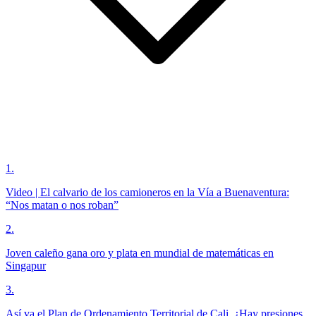
1
.
Video | El calvario de los camioneros en la Vía a Buenaventura:
“Nos matan o nos roban”
2
.
Joven caleño gana oro y plata en mundial de matemáticas en
Singapur
3
.
Así va el Plan de Ordenamiento Territorial de Cali. ¿Hay presiones