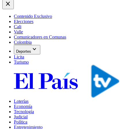
close
Contenido Exclusivo
Elecciones
Cali
Valle
Comunicadores en Comunas
Colombia
expand_more
Deportes
Licita
Turismo
Loterías
Economía
Tecnología
Judicial
Política
Entretenimiento