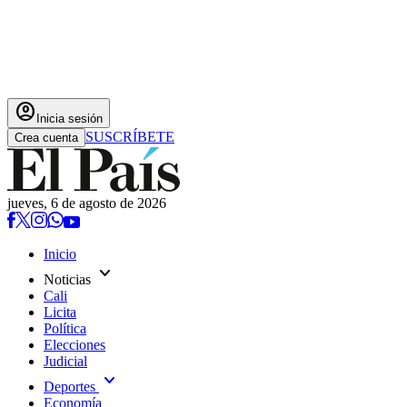
account_circle
Inicia sesión
SUSCRÍBETE
Crea cuenta
jueves, 6 de agosto de 2026
Inicio
expand_more
Noticias
Cali
Licita
Política
Elecciones
Judicial
expand_more
Deportes
Economía