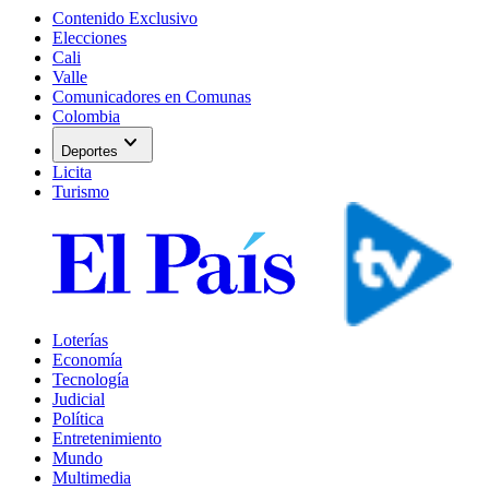
Contenido Exclusivo
Elecciones
Cali
Valle
Comunicadores en Comunas
Colombia
expand_more
Deportes
Licita
Turismo
Loterías
Economía
Tecnología
Judicial
Política
Entretenimiento
Mundo
Multimedia