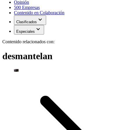
Opinión
500 Empresas
Contenido en Colaboración
expand_more
Clasificados
expand_more
Especiales
Contenido relacionados con:
desmantelan