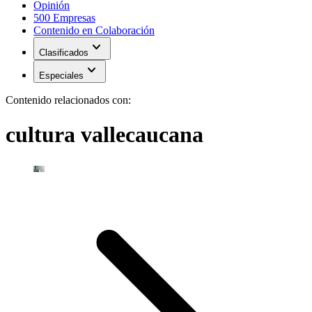
Opinión
500 Empresas
Contenido en Colaboración
expand_more
Clasificados
expand_more
Especiales
Contenido relacionados con:
cultura vallecaucana