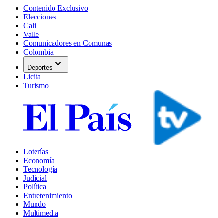
Contenido Exclusivo
Elecciones
Cali
Valle
Comunicadores en Comunas
Colombia
expand_more
Deportes
Licita
Turismo
Loterías
Economía
Tecnología
Judicial
Política
Entretenimiento
Mundo
Multimedia