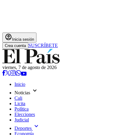
account_circle
Inicia sesión
SUSCRÍBETE
Crea cuenta
viernes, 7 de agosto de 2026
Inicio
expand_more
Noticias
Cali
Licita
Política
Elecciones
Judicial
expand_more
Deportes
Economía