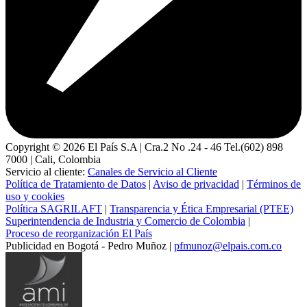
Copyright ©
2026
El País S.A | Cra.2 No .24 - 46 Tel.(602) 898
7000 | Cali, Colombia
Servicio al cliente:
Canales de Servicio al Cliente
Política de Tratamiento de Datos
|
Aviso de privacidad
|
Términos de
uso y cookies
Política SAGRILAFT
|
Transparencia y Ética Empresarial (PTEE)
Superintendencia de Industria y Comercio de Colombia
|
Proceso de reorganización El País
Publicidad en Bogotá - Pedro Muñoz |
pfmunoz@elpais.com.co