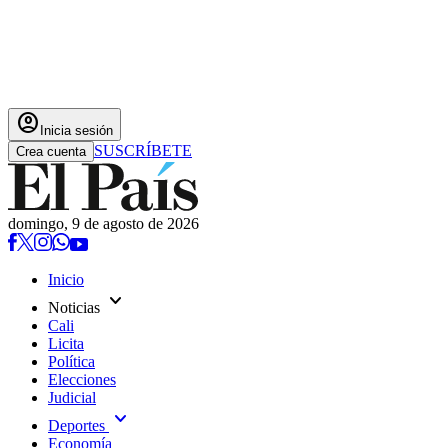
account_circle
Inicia sesión
SUSCRÍBETE
Crea cuenta
domingo, 9 de agosto de 2026
Inicio
expand_more
Noticias
Cali
Licita
Política
Elecciones
Judicial
expand_more
Deportes
Economía