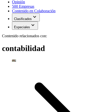
Opinión
500 Empresas
Contenido en Colaboración
expand_more
Clasificados
expand_more
Especiales
Contenido relacionados con:
contabilidad