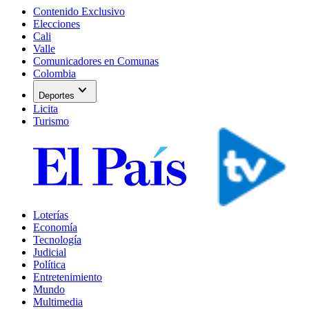
Contenido Exclusivo
Elecciones
Cali
Valle
Comunicadores en Comunas
Colombia
expand_more
Deportes
Licita
Turismo
Loterías
Economía
Tecnología
Judicial
Política
Entretenimiento
Mundo
Multimedia