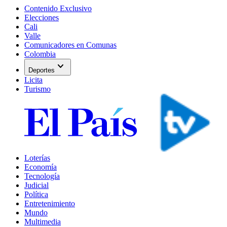
Contenido Exclusivo
Elecciones
Cali
Valle
Comunicadores en Comunas
Colombia
expand_more
Deportes
Licita
Turismo
Loterías
Economía
Tecnología
Judicial
Política
Entretenimiento
Mundo
Multimedia