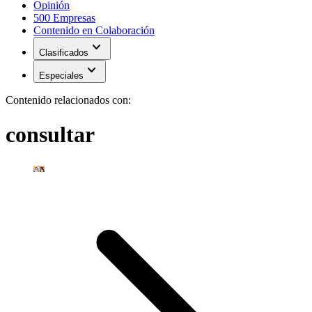
Opinión
500 Empresas
Contenido en Colaboración
expand_more
Clasificados
expand_more
Especiales
Contenido relacionados con:
consultar