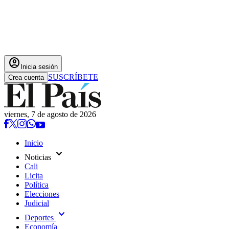
account_circle
Inicia sesión
SUSCRÍBETE
Crea cuenta
viernes, 7 de agosto de 2026
Inicio
expand_more
Noticias
Cali
Licita
Política
Elecciones
Judicial
expand_more
Deportes
Economía