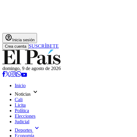
account_circle
Inicia sesión
SUSCRÍBETE
Crea cuenta
domingo, 9 de agosto de 2026
Inicio
expand_more
Noticias
Cali
Licita
Política
Elecciones
Judicial
expand_more
Deportes
Economía