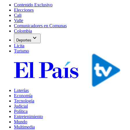
Contenido Exclusivo
Elecciones
Cali
Valle
Comunicadores en Comunas
Colombia
expand_more
Deportes
Licita
Turismo
Loterías
Economía
Tecnología
Judicial
Política
Entretenimiento
Mundo
Multimedia