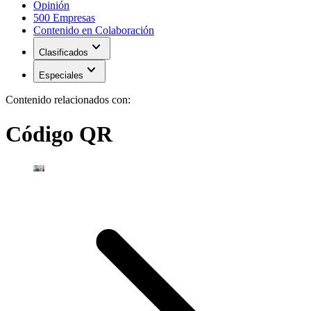
Opinión
500 Empresas
Contenido en Colaboración
expand_more
Clasificados
expand_more
Especiales
Contenido relacionados con:
Código QR