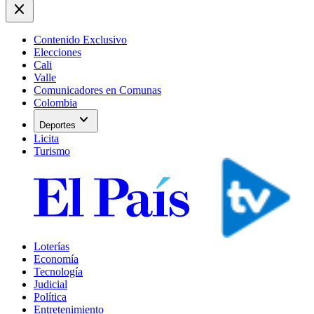
close
Contenido Exclusivo
Elecciones
Cali
Valle
Comunicadores en Comunas
Colombia
expand_more
Deportes
Licita
Turismo
Loterías
Economía
Tecnología
Judicial
Política
Entretenimiento