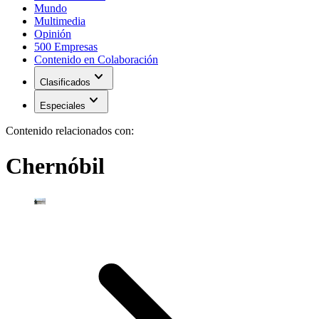
Mundo
Multimedia
Opinión
500 Empresas
Contenido en Colaboración
expand_more
Clasificados
expand_more
Especiales
Contenido relacionados con:
Chernóbil