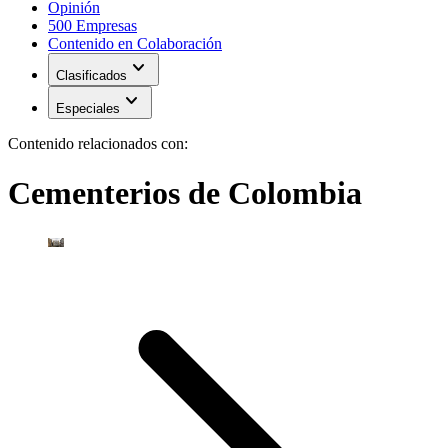
Opinión
500 Empresas
Contenido en Colaboración
expand_more
Clasificados
expand_more
Especiales
Contenido relacionados con:
Cementerios de Colombia