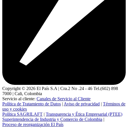
Copyright ©
2026
El País S.A | Cra.2 No .24 - 46 Tel.(602) 898
7000 | Cali, Colombia
Servicio al cliente:
Canales de Servicio al Cliente
Política de Tratamiento de Datos
|
Aviso de privacidad
|
Términos de
uso y cookies
Política SAGRILAFT
|
Transparencia y Ética Empresarial (PTEE)
Superintendencia de Industria y Comercio de Colombia
|
Proceso de reorganización El País