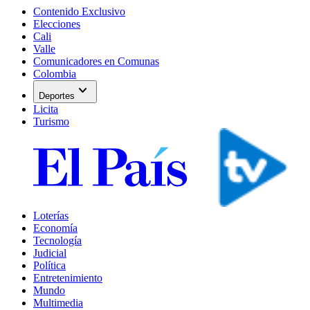
Contenido Exclusivo
Elecciones
Cali
Valle
Comunicadores en Comunas
Colombia
expand_more
Deportes
Licita
Turismo
Loterías
Economía
Tecnología
Judicial
Política
Entretenimiento
Mundo
Multimedia