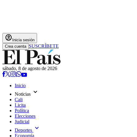
account_circle
Inicia sesión
SUSCRÍBETE
Crea cuenta
sábado, 8 de agosto de 2026
Inicio
expand_more
Noticias
Cali
Licita
Política
Elecciones
Judicial
expand_more
Deportes
Economía