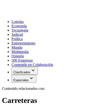
Loterías
Economía
Tecnología
Judicial
Política
Entretenimiento
Mundo
Multimedia
Opinión
500 Empresas
Contenido en Colaboración
expand_more
Clasificados
expand_more
Especiales
Contenido relacionados con:
Carreteras