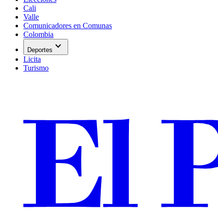
Cali
Valle
Comunicadores en Comunas
Colombia
expand_more
Deportes
Licita
Turismo