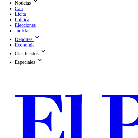
expand_more
Noticias
Cali
Licita
Política
Elecciones
Judicial
expand_more
Deportes
Economía
expand_more
Clasificados
expand_more
Especiales