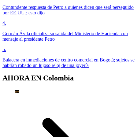
Contundente respuesta de Petro a quienes dicen que será perseguido
por EE.UU.; esto dijo
4
.
Germán Ávila oficializa su salida del Ministerio de Hacienda con
mensaje al presidente Petro
5
.
Balacera en inmediaciones de centro comercial en Bogotá; sujetos se
habrían robado un lujoso reloj de una joyería
AHORA EN
Colombia