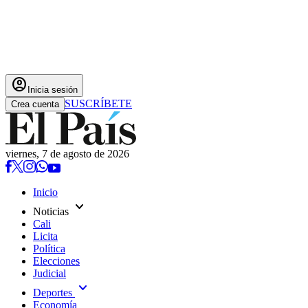
account_circle
Inicia sesión
SUSCRÍBETE
Crea cuenta
viernes, 7 de agosto de 2026
Inicio
expand_more
Noticias
Cali
Licita
Política
Elecciones
Judicial
expand_more
Deportes
Economía