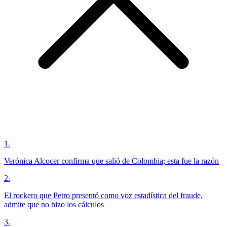
1
.
Verónica Alcocer confirma que salió de Colombia; esta fue la razón
2
.
El rockero que Petro presentó como voz estadística del fraude,
admite que no hizo los cálculos
3
.