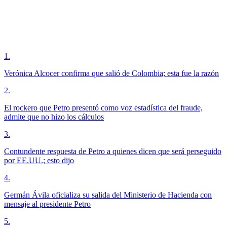
1
.
Verónica Alcocer confirma que salió de Colombia; esta fue la razón
2
.
El rockero que Petro presentó como voz estadística del fraude,
admite que no hizo los cálculos
3
.
Contundente respuesta de Petro a quienes dicen que será perseguido
por EE.UU.; esto dijo
4
.
Germán Ávila oficializa su salida del Ministerio de Hacienda con
mensaje al presidente Petro
5
.