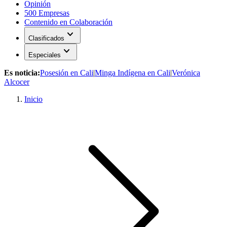
Opinión
500 Empresas
Contenido en Colaboración
expand_more
Clasificados
expand_more
Especiales
Es noticia:
Posesión en Cali
|
Minga Indígena en Cali
|
Verónica
Alcocer
Inicio