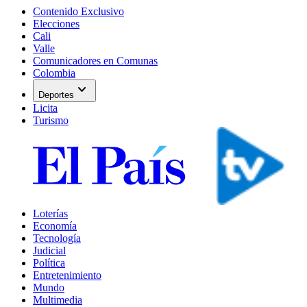
Contenido Exclusivo
Elecciones
Cali
Valle
Comunicadores en Comunas
Colombia
expand_more
Deportes
Licita
Turismo
Loterías
Economía
Tecnología
Judicial
Política
Entretenimiento
Mundo
Multimedia