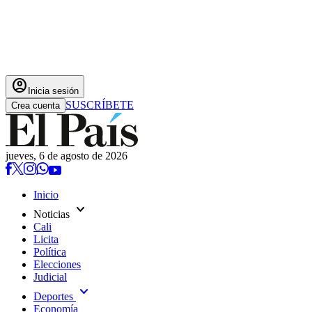
account_circle
Inicia sesión
SUSCRÍBETE
Crea cuenta
jueves, 6 de agosto de 2026
Inicio
expand_more
Noticias
Cali
Licita
Política
Elecciones
Judicial
expand_more
Deportes
Economía