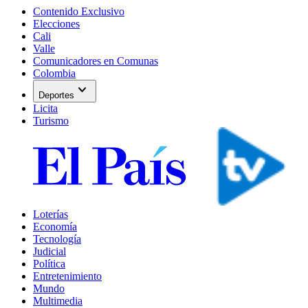
Contenido Exclusivo
Elecciones
Cali
Valle
Comunicadores en Comunas
Colombia
expand_more
Deportes
Licita
Turismo
Loterías
Economía
Tecnología
Judicial
Política
Entretenimiento
Mundo
Multimedia