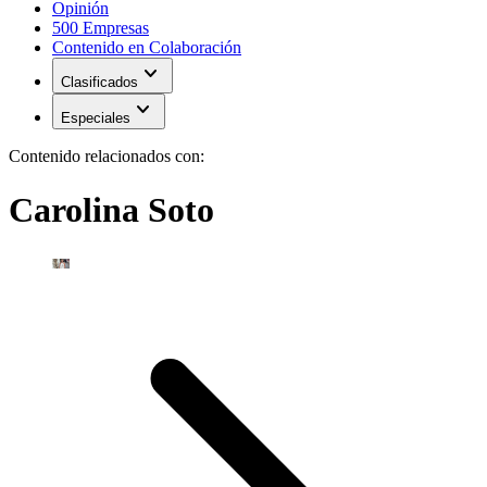
Opinión
500 Empresas
Contenido en Colaboración
expand_more
Clasificados
expand_more
Especiales
Contenido relacionados con:
Carolina Soto