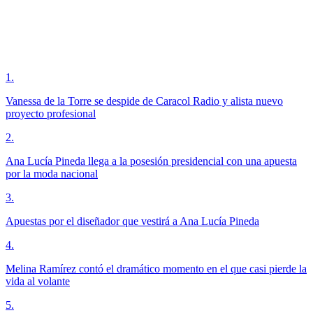
1
.
Vanessa de la Torre se despide de Caracol Radio y alista nuevo
proyecto profesional
2
.
Ana Lucía Pineda llega a la posesión presidencial con una apuesta
por la moda nacional
3
.
Apuestas por el diseñador que vestirá a Ana Lucía Pineda
4
.
Melina Ramírez contó el dramático momento en el que casi pierde la
vida al volante
5
.