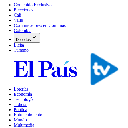
Contenido Exclusivo
Elecciones
Cali
Valle
Comunicadores en Comunas
Colombia
expand_more
Deportes
Licita
Turismo
Loterías
Economía
Tecnología
Judicial
Política
Entretenimiento
Mundo
Multimedia