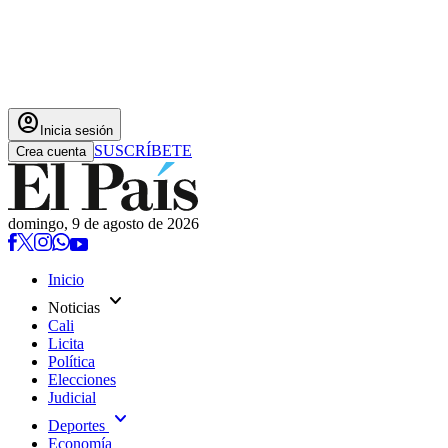
account_circle
Inicia sesión
SUSCRÍBETE
Crea cuenta
domingo, 9 de agosto de 2026
Inicio
expand_more
Noticias
Cali
Licita
Política
Elecciones
Judicial
expand_more
Deportes
Economía