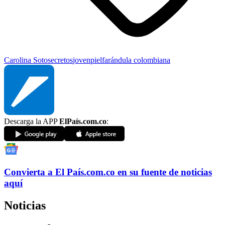
Carolina Soto
secretos
joven
piel
farándula colombiana
Descarga la APP
ElPaís.com.co
:
Convierta a
El País
.com.co
en su fuente de noticias
aquí
Noticias