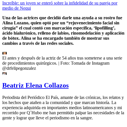
Increíble: un joven se enteró sobre la infidelidad de su pareja por
medio de Nequi
Una de las actrices que decidió darle una ayuda a su rostro fue
Alina Lozano, quien optó por un “rejuvenecimiento facial sin
cirugía” el cual contó con marcación específica, ‘lipofilling’,
ácido hialurónico, relleno de labios, rinomodelación y aplicación
de bótox. Alina se ha encargado también de mostrar sus
cambios a través de las redes sociales.
El antes y después de la actriz de 54 años tras someterse a una serie
de procedimientos quirúrgicos.
| Foto:
Tomada de Instagram
@drfelipegonzalez
Beatriz Elena Collazos
Periodista del Periódico El País, amante de las crónicas, los relatos y
los hechos que atañen a la comunidad y que marcan historía. La
experiencia adquirida en importantes medios latinoamericanos y mi
recorrido por Q´Hubo me han permitido palpar las necesidades de la
gente y lograr que lleve el periodismo en la sangre.