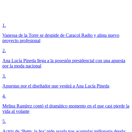
1
.
Vanessa de la Torre se despide de Caracol Radio y alista nuevo
proyecto profesional
2
.
Ana Lucía Pineda llega a la posesión presidencial con una apuesta
por la moda nacional
3
.
Apuestas por el diseñador que vestirá a Ana Lucía Pineda
4
.
Melina Ramírez contó el dramático momento en el que casi pierde la
vida al volante
5
.
Actriz de ‘Betty, la fea’ pide ayuda tras acumular millonaria deuda;