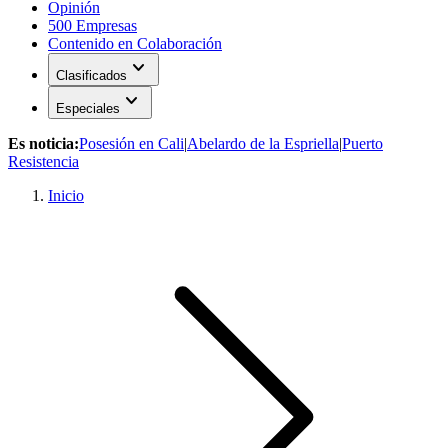
Opinión
500 Empresas
Contenido en Colaboración
expand_more
Clasificados
expand_more
Especiales
Es noticia:
Posesión en Cali
|
Abelardo de la Espriella
|
Puerto
Resistencia
Inicio