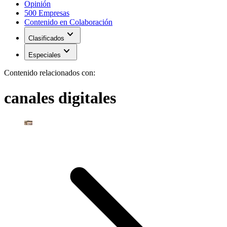
Opinión
500 Empresas
Contenido en Colaboración
expand_more
Clasificados
expand_more
Especiales
Contenido relacionados con:
canales digitales