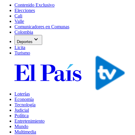
Contenido Exclusivo
Elecciones
Cali
Valle
Comunicadores en Comunas
Colombia
expand_more
Deportes
Licita
Turismo
Loterías
Economía
Tecnología
Judicial
Política
Entretenimiento
Mundo
Multimedia