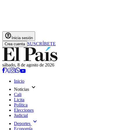
account_circle
Inicia sesión
SUSCRÍBETE
Crea cuenta
sábado, 8 de agosto de 2026
Inicio
expand_more
Noticias
Cali
Licita
Política
Elecciones
Judicial
expand_more
Deportes
Economía