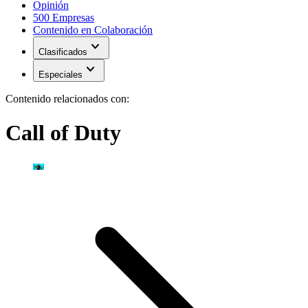
Opinión
500 Empresas
Contenido en Colaboración
expand_more
Clasificados
expand_more
Especiales
Contenido relacionados con:
Call of Duty