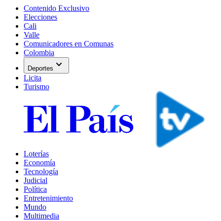
Contenido Exclusivo
Elecciones
Cali
Valle
Comunicadores en Comunas
Colombia
expand_more
Deportes
Licita
Turismo
Loterías
Economía
Tecnología
Judicial
Política
Entretenimiento
Mundo
Multimedia