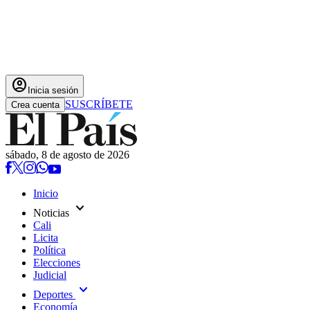
account_circle
Inicia sesión
SUSCRÍBETE
Crea cuenta
sábado, 8 de agosto de 2026
Inicio
expand_more
Noticias
Cali
Licita
Política
Elecciones
Judicial
expand_more
Deportes
Economía