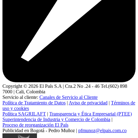
Copyright ©
2026
El País S.A | Cra.2 No .24 - 46 Tel.(602) 898
7000 | Cali, Colombia
Servicio al cliente:
Canales de Servicio al Cliente
Política de Tratamiento de Datos
|
Aviso de privacidad
|
Términos de
uso y cookies
Política SAGRILAFT
|
Transparencia y Ética Empresarial (PTEE)
Superintendencia de Industria y Comercio de Colombia
|
Proceso de reorganización El País
Publicidad en Bogotá - Pedro Muñoz |
pfmunoz@elpais.com.co