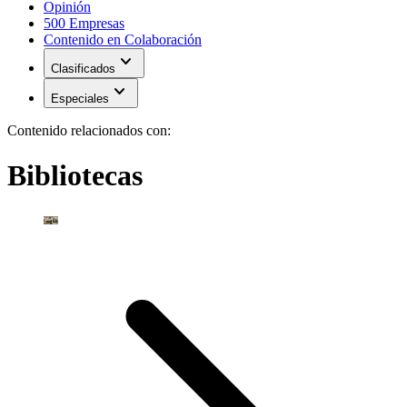
Opinión
500 Empresas
Contenido en Colaboración
expand_more
Clasificados
expand_more
Especiales
Contenido relacionados con:
Bibliotecas