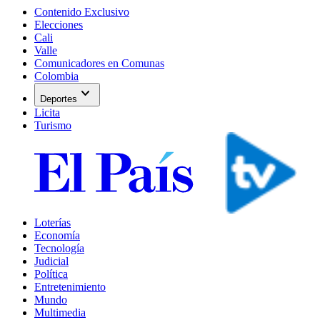
Contenido Exclusivo
Elecciones
Cali
Valle
Comunicadores en Comunas
Colombia
expand_more
Deportes
Licita
Turismo
Loterías
Economía
Tecnología
Judicial
Política
Entretenimiento
Mundo
Multimedia