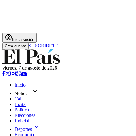
account_circle
Inicia sesión
SUSCRÍBETE
Crea cuenta
viernes, 7 de agosto de 2026
Inicio
expand_more
Noticias
Cali
Licita
Política
Elecciones
Judicial
expand_more
Deportes
Economía