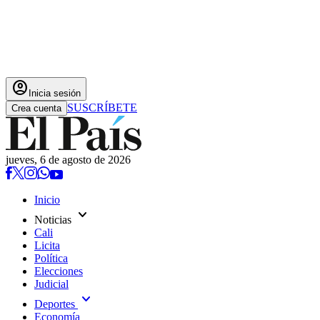
account_circle
Inicia sesión
SUSCRÍBETE
Crea cuenta
jueves, 6 de agosto de 2026
Inicio
expand_more
Noticias
Cali
Licita
Política
Elecciones
Judicial
expand_more
Deportes
Economía