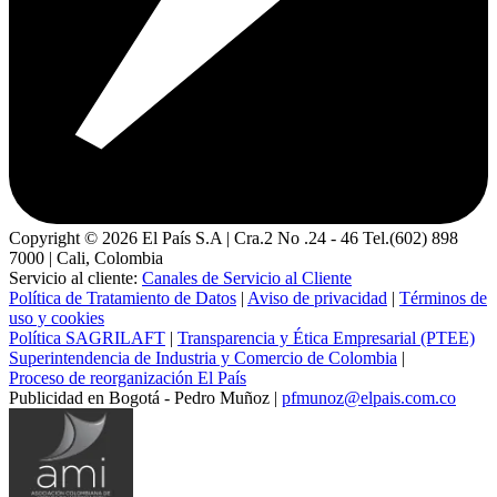
Copyright ©
2026
El País S.A | Cra.2 No .24 - 46 Tel.(602) 898
7000 | Cali, Colombia
Servicio al cliente:
Canales de Servicio al Cliente
Política de Tratamiento de Datos
|
Aviso de privacidad
|
Términos de
uso y cookies
Política SAGRILAFT
|
Transparencia y Ética Empresarial (PTEE)
Superintendencia de Industria y Comercio de Colombia
|
Proceso de reorganización El País
Publicidad en Bogotá - Pedro Muñoz |
pfmunoz@elpais.com.co