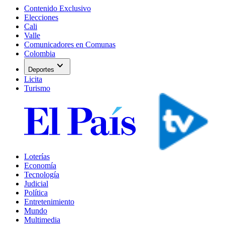
Contenido Exclusivo
Elecciones
Cali
Valle
Comunicadores en Comunas
Colombia
expand_more
Deportes
Licita
Turismo
Loterías
Economía
Tecnología
Judicial
Política
Entretenimiento
Mundo
Multimedia