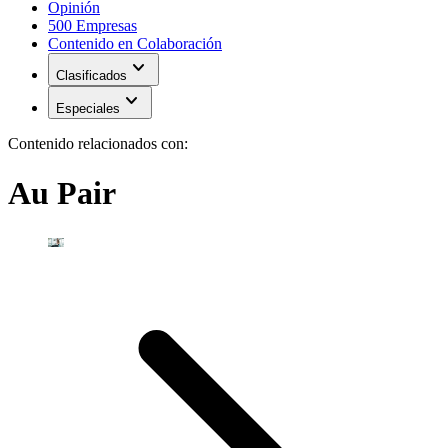
Opinión
500 Empresas
Contenido en Colaboración
expand_more
Clasificados
expand_more
Especiales
Contenido relacionados con:
Au Pair