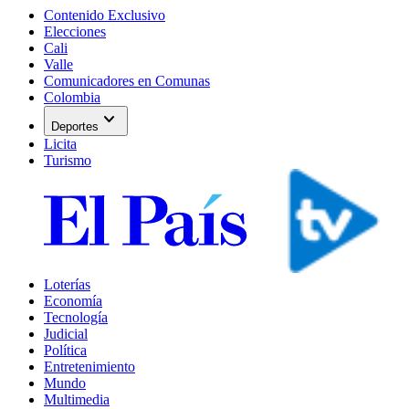
Contenido Exclusivo
Elecciones
Cali
Valle
Comunicadores en Comunas
Colombia
expand_more
Deportes
Licita
Turismo
Loterías
Economía
Tecnología
Judicial
Política
Entretenimiento
Mundo
Multimedia