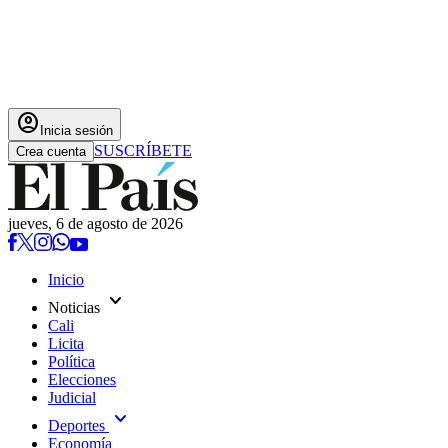
account_circle
Inicia sesión
SUSCRÍBETE
Crea cuenta
jueves, 6 de agosto de 2026
Inicio
expand_more
Noticias
Cali
Licita
Política
Elecciones
Judicial
expand_more
Deportes
Economía