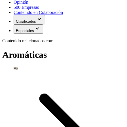
Opinión
500 Empresas
Contenido en Colaboración
expand_more
Clasificados
expand_more
Especiales
Contenido relacionados con:
Aromáticas