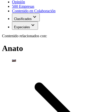
Opinión
500 Empresas
Contenido en Colaboración
expand_more
Clasificados
expand_more
Especiales
Contenido relacionados con:
Anato