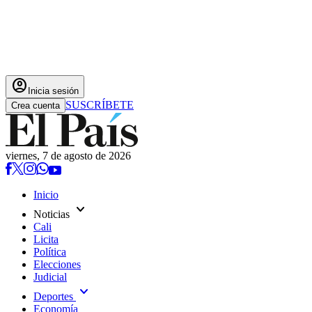
account_circle
Inicia sesión
SUSCRÍBETE
Crea cuenta
viernes, 7 de agosto de 2026
Inicio
expand_more
Noticias
Cali
Licita
Política
Elecciones
Judicial
expand_more
Deportes
Economía