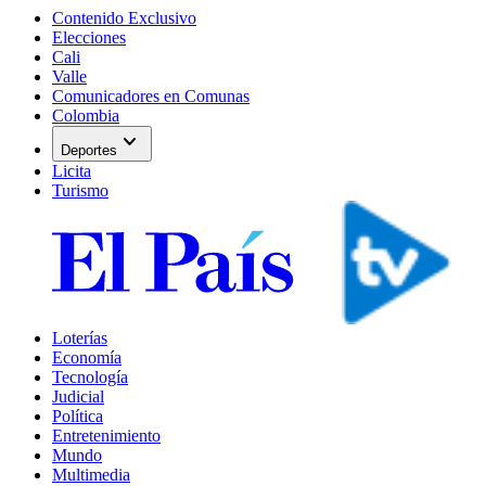
Contenido Exclusivo
Elecciones
Cali
Valle
Comunicadores en Comunas
Colombia
expand_more
Deportes
Licita
Turismo
Loterías
Economía
Tecnología
Judicial
Política
Entretenimiento
Mundo
Multimedia