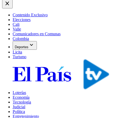
close
Contenido Exclusivo
Elecciones
Cali
Valle
Comunicadores en Comunas
Colombia
expand_more
Deportes
Licita
Turismo
Loterías
Economía
Tecnología
Judicial
Política
Entretenimiento