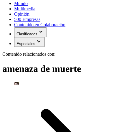
Mundo
Multimedia
Opinión
500 Empresas
Contenido en Colaboración
expand_more
Clasificados
expand_more
Especiales
Contenido relacionados con:
amenaza de muerte