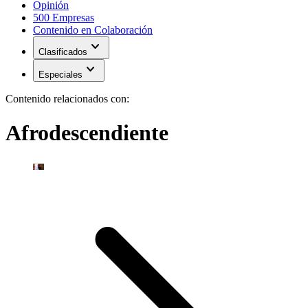
Opinión
500 Empresas
Contenido en Colaboración
expand_more
Clasificados
expand_more
Especiales
Contenido relacionados con:
Afrodescendiente