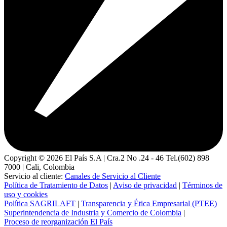
Copyright ©
2026
El País S.A | Cra.2 No .24 - 46 Tel.(602) 898
7000 | Cali, Colombia
Servicio al cliente:
Canales de Servicio al Cliente
Política de Tratamiento de Datos
|
Aviso de privacidad
|
Términos de
uso y cookies
Política SAGRILAFT
|
Transparencia y Ética Empresarial (PTEE)
Superintendencia de Industria y Comercio de Colombia
|
Proceso de reorganización El País