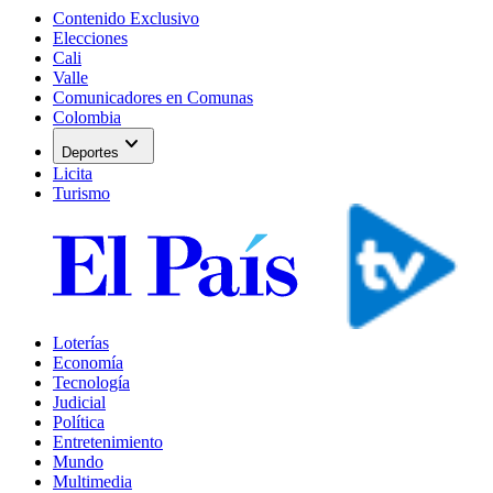
Contenido Exclusivo
Elecciones
Cali
Valle
Comunicadores en Comunas
Colombia
expand_more
Deportes
Licita
Turismo
Loterías
Economía
Tecnología
Judicial
Política
Entretenimiento
Mundo
Multimedia