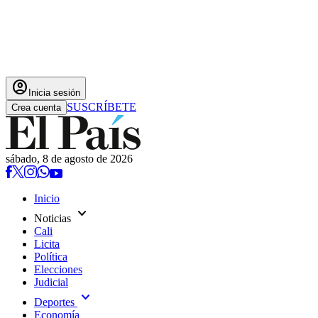
account_circle
Inicia sesión
SUSCRÍBETE
Crea cuenta
sábado, 8 de agosto de 2026
Inicio
expand_more
Noticias
Cali
Licita
Política
Elecciones
Judicial
expand_more
Deportes
Economía