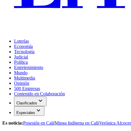
Loterías
Economía
Tecnología
Judicial
Política
Entretenimiento
Mundo
Multimedia
Opinión
500 Empresas
Contenido en Colaboración
expand_more
Clasificados
expand_more
Especiales
Es noticia:
Posesión en Cali
|
Minga Indígena en Cali
|
Verónica Alcocer