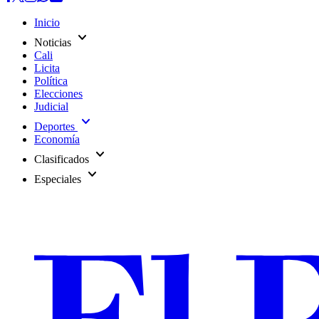
Inicio
expand_more
Noticias
Cali
Licita
Política
Elecciones
Judicial
expand_more
Deportes
Economía
expand_more
Clasificados
expand_more
Especiales