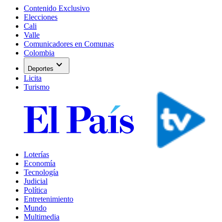
Contenido Exclusivo
Elecciones
Cali
Valle
Comunicadores en Comunas
Colombia
expand_more
Deportes
Licita
Turismo
Loterías
Economía
Tecnología
Judicial
Política
Entretenimiento
Mundo
Multimedia