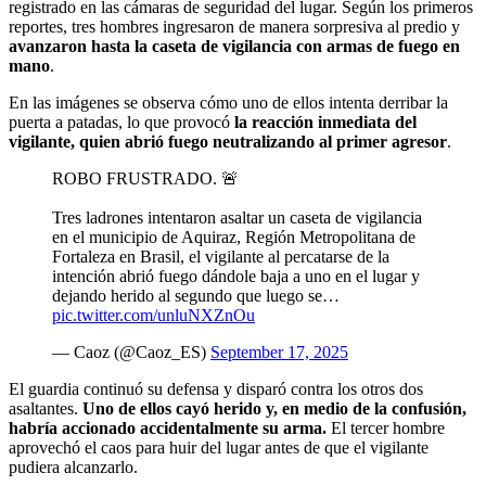
registrado en las cámaras de seguridad del lugar. Según los primeros
reportes, tres hombres ingresaron de manera sorpresiva al predio y
avanzaron hasta la caseta de vigilancia con armas de fuego en
mano
.
En las imágenes se observa cómo uno de ellos intenta derribar la
puerta a patadas, lo que provocó
la reacción inmediata del
vigilante, quien abrió fuego neutralizando al primer agresor
.
ROBO FRUSTRADO. 🚨
Tres ladrones intentaron asaltar un caseta de vigilancia
en el municipio de Aquiraz, Región Metropolitana de
Fortaleza en Brasil, el vigilante al percatarse de la
intención abrió fuego dándole baja a uno en el lugar y
dejando herido al segundo que luego se…
pic.twitter.com/unluNXZnOu
— Caoz (@Caoz_ES)
September 17, 2025
El guardia continuó su defensa y disparó contra los otros dos
asaltantes.
Uno de ellos cayó herido y, en medio de la confusión,
habría accionado accidentalmente su arma.
El tercer hombre
aprovechó el caos para huir del lugar antes de que el vigilante
pudiera alcanzarlo.