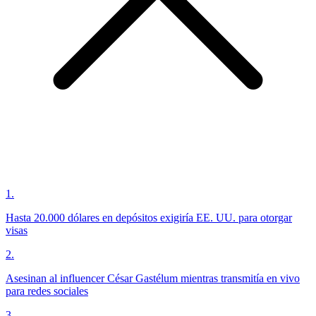
1
.
Hasta 20.000 dólares en depósitos exigiría EE. UU. para otorgar
visas
2
.
Asesinan al influencer César Gastélum mientras transmitía en vivo
para redes sociales
3
.