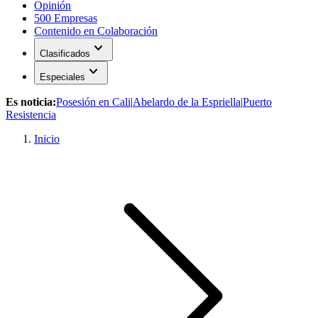
Opinión
500 Empresas
Contenido en Colaboración
expand_more
Clasificados
expand_more
Especiales
Es noticia:
Posesión en Cali
|
Abelardo de la Espriella
|
Puerto
Resistencia
Inicio