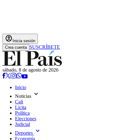
account_circle
Inicia sesión
SUSCRÍBETE
Crea cuenta
sábado, 8 de agosto de 2026
Inicio
expand_more
Noticias
Cali
Licita
Política
Elecciones
Judicial
expand_more
Deportes
Economía