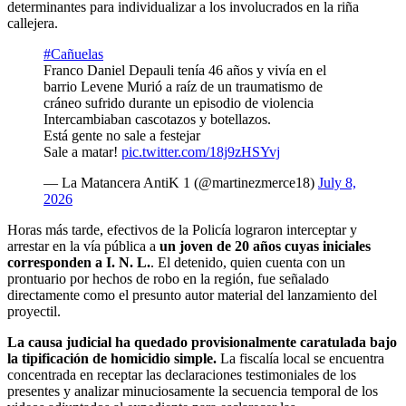
determinantes para individualizar a los involucrados en la riña
callejera.
#Cañuelas
Franco Daniel Depauli tenía 46 años y vivía en el
barrio Levene Murió a raíz de un traumatismo de
cráneo sufrido durante un episodio de violencia
Intercambiaban cascotazos y botellazos.
Está gente no sale a festejar
Sale a matar!
pic.twitter.com/18j9zHSYvj
— La Matancera AntiK 1 (@martinezmerce18)
July 8,
2026
Horas más tarde, efectivos de la Policía lograron interceptar y
arrestar en la vía pública a
un joven de 20 años cuyas iniciales
corresponden a I. N. L.
. El detenido, quien cuenta con un
prontuario por hechos de robo en la región, fue señalado
directamente como el presunto autor material del lanzamiento del
proyectil.
La causa judicial ha quedado provisionalmente caratulada bajo
la tipificación de homicidio simple.
La fiscalía local se encuentra
concentrada en receptar las declaraciones testimoniales de los
presentes y analizar minuciosamente la secuencia temporal de los