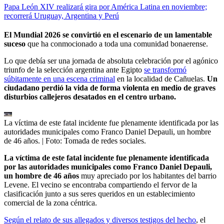
Papa León XIV realizará gira por América Latina en noviembre;
recorrerá Uruguay, Argentina y Perú
El Mundial 2026 se convirtió en el escenario de un lamentable
suceso
que ha conmocionado a toda una comunidad bonaerense.
Lo que debía ser una jornada de absoluta celebración por el agónico
triunfo de la selección argentina ante Egipto
se transformó
súbitamente en una escena criminal
en la localidad de Cañuelas.
Un
ciudadano perdió la vida de forma violenta en medio de graves
disturbios callejeros desatados en el centro urbano.
La víctima de este fatal incidente fue plenamente identificada por las
autoridades municipales como Franco Daniel Depauli, un hombre
de 46 años.
| Foto:
Tomada de redes sociales.
La víctima de este fatal incidente fue plenamente identificada
por las autoridades municipales como Franco Daniel Depauli,
un hombre de 46 años
muy apreciado por los habitantes del barrio
Levene. El vecino se encontraba compartiendo el fervor de la
clasificación junto a sus seres queridos en un establecimiento
comercial de la zona céntrica.
Según el relato de sus allegados y diversos testigos del hecho
, el