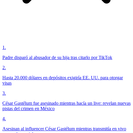
1
.
Padre disparó al abusador de su hija tras citarlo por TikTok
2
.
Hasta 20.000 dólares en depósitos exigiría EE. UU. para otorgar
visas
3
.
César Gastélum fue asesinado mientras hacía un live: revelan nuevas
pistas del crimen en México
4
.
Asesinan al influencer César Gastélum mientras transmitía en vivo