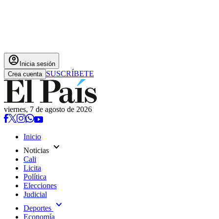
account_circle
Inicia sesión
SUSCRÍBETE
Crea cuenta
viernes, 7 de agosto de 2026
Inicio
expand_more
Noticias
Cali
Licita
Política
Elecciones
Judicial
expand_more
Deportes
Economía