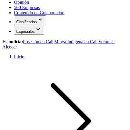
Opinión
500 Empresas
Contenido en Colaboración
expand_more
Clasificados
expand_more
Especiales
Es noticia:
Posesión en Cali
|
Minga Indígena en Cali
|
Verónica
Alcocer
Inicio