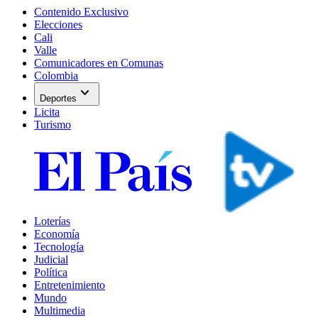
Contenido Exclusivo
Elecciones
Cali
Valle
Comunicadores en Comunas
Colombia
expand_more
Deportes
Licita
Turismo
Loterías
Economía
Tecnología
Judicial
Política
Entretenimiento
Mundo
Multimedia