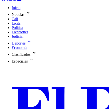
Inicio
expand_more
Noticias
Cali
Licita
Política
Elecciones
Judicial
expand_more
Deportes
Economía
expand_more
Clasificados
expand_more
Especiales