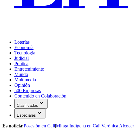
Loterías
Economía
Tecnología
Judicial
Política
Entretenimiento
Mundo
Multimedia
Opinión
500 Empresas
Contenido en Colaboración
expand_more
Clasificados
expand_more
Especiales
Es noticia:
Posesión en Cali
|
Minga Indígena en Cali
|
Verónica Alcocer