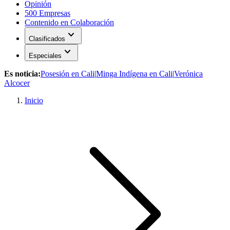
Opinión
500 Empresas
Contenido en Colaboración
expand_more
Clasificados
expand_more
Especiales
Es noticia:
Posesión en Cali
|
Minga Indígena en Cali
|
Verónica
Alcocer
Inicio