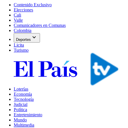
Contenido Exclusivo
Elecciones
Cali
Valle
Comunicadores en Comunas
Colombia
expand_more
Deportes
Licita
Turismo
Loterías
Economía
Tecnología
Judicial
Política
Entretenimiento
Mundo
Multimedia