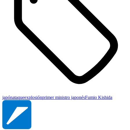
japón
ataque
explosión
primer ministro japonés
Fumio Kishida