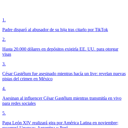
1
.
Padre disparó al abusador de su hija tras citarlo por TikTok
2
.
Hasta 20.000 dólares en depósitos exigiría EE. UU. para otorgar
visas
3
.
César Gastélum fue asesinado mientras hacía un live: revelan nuevas
pistas del crimen en México
4
.
Asesinan al influencer César Gastélum mientras transmitía en vivo
para redes sociales
5
.
Papa León XIV realizará gira por América Latina en noviembre;
recorrerá Uruguay, Argentina y Perú