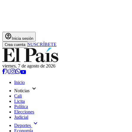
account_circle
Inicia sesión
SUSCRÍBETE
Crea cuenta
viernes, 7 de agosto de 2026
Inicio
expand_more
Noticias
Cali
Licita
Política
Elecciones
Judicial
expand_more
Deportes
Economía