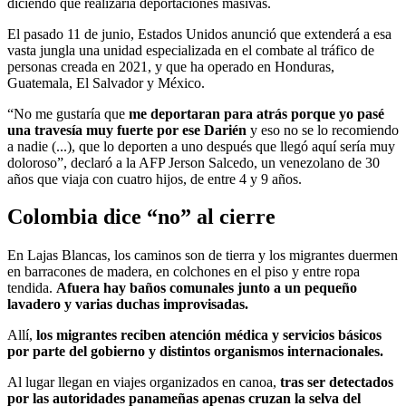
diciendo que realizaría deportaciones masivas.
El pasado 11 de junio, Estados Unidos anunció que extenderá a esa
vasta jungla una unidad especializada en el combate al tráfico de
personas creada en 2021, y que ha operado en Honduras,
Guatemala, El Salvador y México.
“No me gustaría que
me deportaran para atrás porque yo pasé
una travesía muy fuerte por ese Darién
y eso no se lo recomiendo
a nadie (...), que lo deporten a uno después que llegó aquí sería muy
doloroso”, declaró a la AFP Jerson Salcedo, un venezolano de 30
años que viaja con cuatro hijos, de entre 4 y 9 años.
Colombia dice “no” al cierre
En Lajas Blancas, los caminos son de tierra y los migrantes duermen
en barracones de madera, en colchones en el piso y entre ropa
tendida.
Afuera hay baños comunales junto a un pequeño
lavadero y varias duchas improvisadas.
Allí,
los migrantes reciben atención médica y servicios básicos
por parte del gobierno y distintos organismos internacionales.
Al lugar llegan en viajes organizados en canoa,
tras ser detectados
por las autoridades panameñas apenas cruzan la selva del