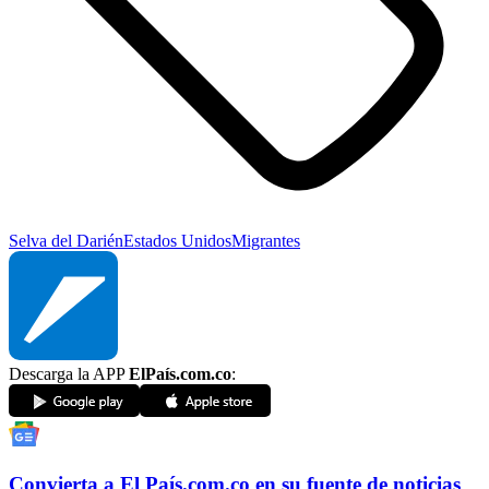
Selva del Darién
Estados Unidos
Migrantes
Descarga la APP
ElPaís.com.co
:
Convierta a
El País
.com.co
en su fuente de noticias