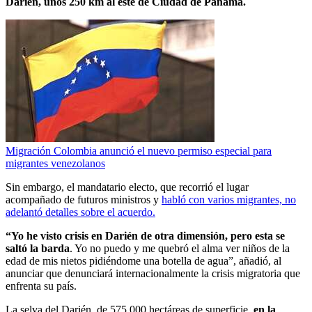
Darién, unos 250 km al este de Ciudad de Panamá.
Migración Colombia anunció el nuevo permiso especial para
migrantes venezolanos
Sin embargo, el mandatario electo, que recorrió el lugar
acompañado de futuros ministros y
habló con varios migrantes, no
adelantó detalles sobre el acuerdo.
“Yo he visto crisis en Darién de otra dimensión, pero esta se
saltó la barda
. Yo no puedo y me quebró el alma ver niños de la
edad de mis nietos pidiéndome una botella de agua”, añadió, al
anunciar que denunciará internacionalmente la crisis migratoria que
enfrenta su país.
La selva del Darién, de 575.000 hectáreas de superficie,
en la