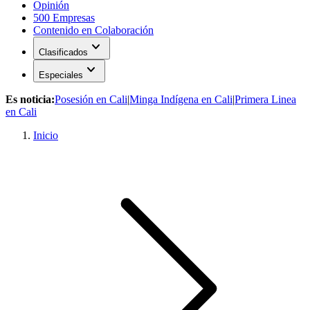
Opinión
500 Empresas
Contenido en Colaboración
expand_more
Clasificados
expand_more
Especiales
Es noticia:
Posesión en Cali
|
Minga Indígena en Cali
|
Primera Linea
en Cali
Inicio