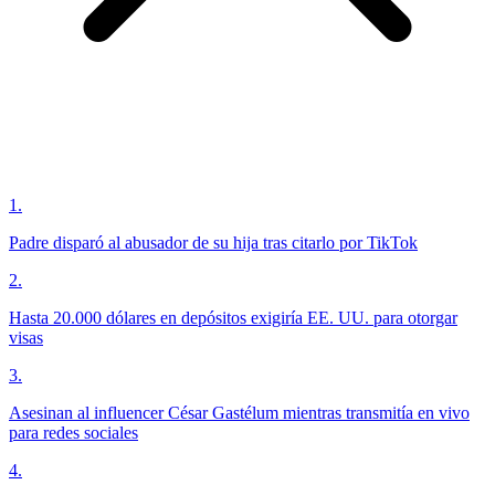
1
.
Padre disparó al abusador de su hija tras citarlo por TikTok
2
.
Hasta 20.000 dólares en depósitos exigiría EE. UU. para otorgar
visas
3
.
Asesinan al influencer César Gastélum mientras transmitía en vivo
para redes sociales
4
.