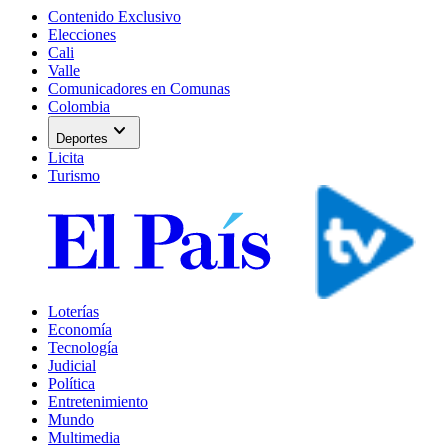
Contenido Exclusivo
Elecciones
Cali
Valle
Comunicadores en Comunas
Colombia
expand_more
Deportes
Licita
Turismo
Loterías
Economía
Tecnología
Judicial
Política
Entretenimiento
Mundo
Multimedia