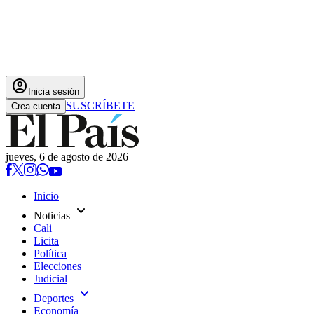
account_circle
Inicia sesión
SUSCRÍBETE
Crea cuenta
jueves, 6 de agosto de 2026
Inicio
expand_more
Noticias
Cali
Licita
Política
Elecciones
Judicial
expand_more
Deportes
Economía