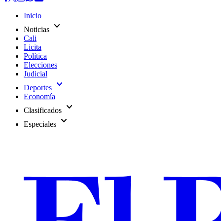
Inicio
expand_more
Noticias
Cali
Licita
Política
Elecciones
Judicial
expand_more
Deportes
Economía
expand_more
Clasificados
expand_more
Especiales