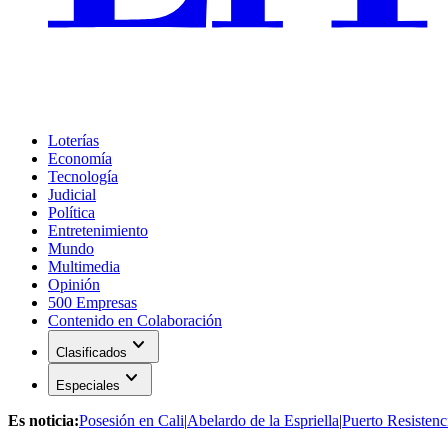
Loterías
Economía
Tecnología
Judicial
Política
Entretenimiento
Mundo
Multimedia
Opinión
500 Empresas
Contenido en Colaboración
expand_more
Clasificados
expand_more
Especiales
Es noticia:
Posesión en Cali
|
Abelardo de la Espriella
|
Puerto Resistenc